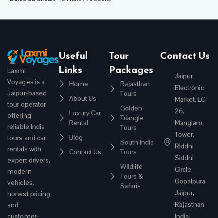
Useful
Tour
Contact Us
Links
Packages
Laxmi
Jaipur
Voyages is a
Home
Rajasthan
Electronic
Jaipur-based
Tours
About Us
Market, LG-
tour operator
Golden
26,
Luxury Car
offering
Triangle
Rental
Manglam
reliable India
Tours
Tower,
Blog
tours and car
South India
Riddhi
rentals with
Contact Us
Tours
Siddhi
expert drivers,
Wildlife
Circle,
modern
Tours &
Gopalpura
vehicles,
Safaris
Jaipur,
honest pricing
Rajasthan
and
customer-
India,