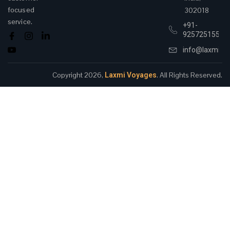
focused
302018
service.
+91-
9257251555
info@laxmivo
Copyright 2026,
. All Rights Reserved.
Laxmi Voyages